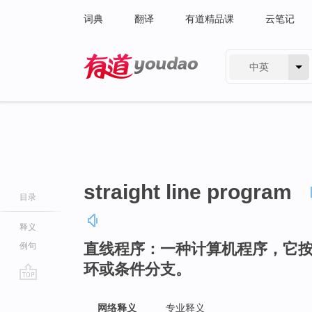
词典
翻译
有道精品课
云笔记
中英
有道 - 网易旗下搜索
straight line program
目录
释义
直线程序：一种计算机程序，它
例句
环或条件分支。
go
top
网络释义
专业释义