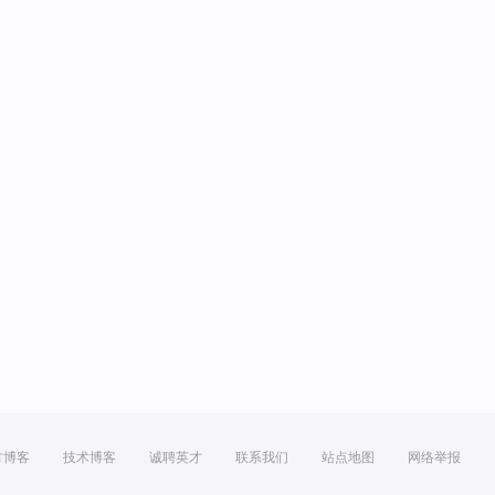
方博客
技术博客
诚聘英才
联系我们
站点地图
网络举报