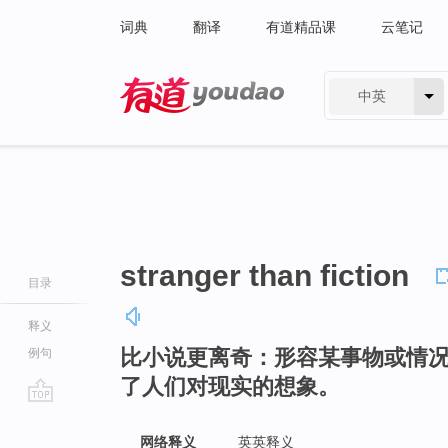
词典
翻译
有道精品课
云笔记
中英
有道 - 网易旗下搜索
stranger than fiction
目录
释义
比小说更离奇：形容某事物或情
例句
了人们对现实的想象。
go
top
网络释义
英英释义