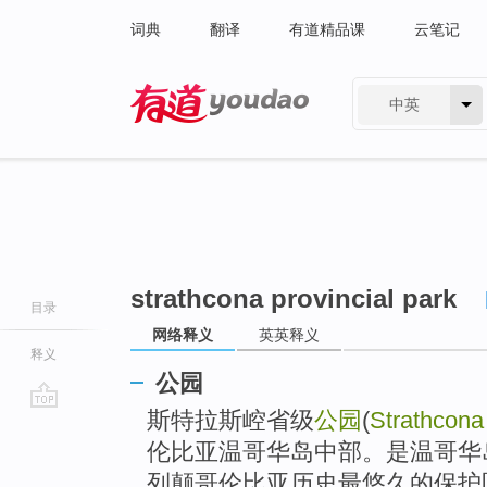
词典
翻译
有道精品课
云笔记
中英
有道 - 网易旗下搜索
strathcona provincial park
目录
网络释义
英英释义
释义
公园
斯特拉斯崆省级
公园
(
Strathcona
go
top
伦比亚温哥华岛中部。是温哥华
列颠哥伦比亚历史最悠久的保护