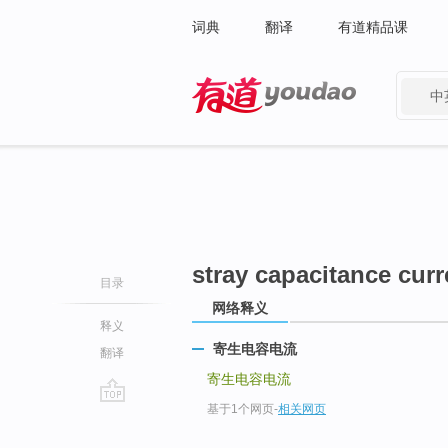
词典
翻译
有道精品课
中
有道 - 网易旗下搜索
stray capacitance curr
目录
网络释义
释义
寄生电容电流
翻译
寄生电容电流
基于1个网页
-
相关网页
go
top