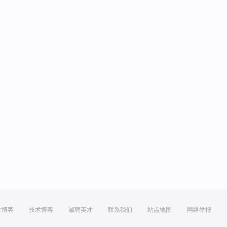
方博客
技术博客
诚聘英才
联系我们
站点地图
网络举报