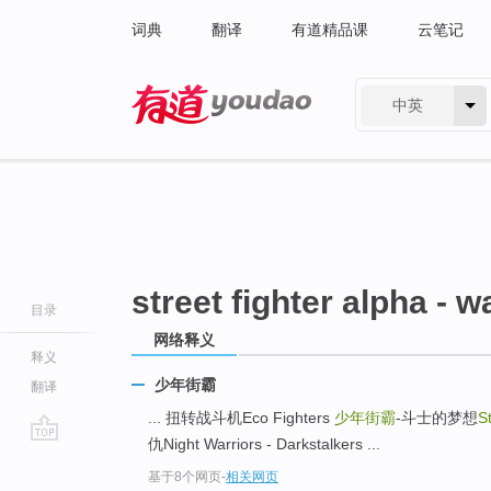
词典
翻译
有道精品课
云笔记
中英
有道 - 网易旗下搜索
street fighter alpha - w
目录
网络释义
释义
少年街霸
翻译
... 扭转战斗机Eco Fighters
少年街霸
-斗士的梦想
S
仇Night Warriors - Darkstalkers ...
go
基于8个网页
-
相关网页
top