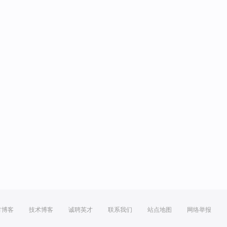
方博客
技术博客
诚聘英才
联系我们
站点地图
网络举报