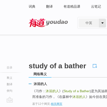
词典
翻译
有道精品课
云笔记
中英
有道 - 网易旗下搜索
study of a bather
目录
网络释义
释义
沐浴的人
翻译
例句
《习作：
沐浴的人
》(
Study of a Bather
)是为其油
而准备的习作，《在森林中
沐浴的人
》如今挂在美国的
基于12个网页
-
相关网页
go