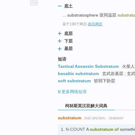
底土
go
... substratosphere 亚同温层
substra
top
基于190个网页
-
相关网页
底层
下层
基层
短语
Tactical Assassin Substratum
火柴人
basaltic substratum
玄武岩基层 ; 玄
soft substratum
软弱下卧层
更多
网络短语
柯林斯英汉双解大词典
substratum
/sʌbˈstrɑːtəm, -ˈstrætəm/
1.
N-COUNT
A
substratum
of
somethin