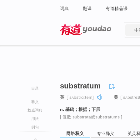
词典
翻译
有道精品课
中
有道 - 网易旗下搜索
substratum
目录
英
[ˈsʌbstrɑːtəm]
美
[ˈsʌbstreɪ
释义
n. 基础；根据；下层
权威词典
[ 复数 substrata或substratums ]
用法
例句
网络释义
专业释义
英英