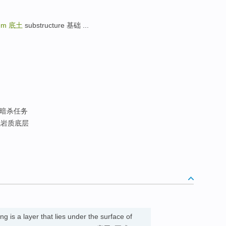
tum
底土
substructure 基础 ...
暗杀任务
武岩质底层
g is a layer that lies under the surface of