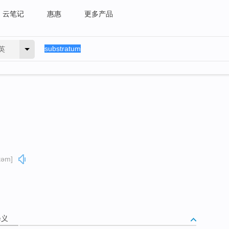
云笔记
惠惠
更多产品
英
təm]
释义