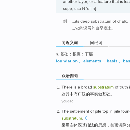
another layer, or a feature that is 
supp, usu N 'of' n]
例：
...its deep substratum of chalk.
...它的深层的白垩底土。
同近义词
同根词
n. 基础；根据；下层
foundation
,
elements
,
basis
,
ba
双语例句
There is a
broad
substratum
of
truth
i
这其中
有
广泛
的
事实
做
基础
。
youdao
The
settlement
of
pile
top
in pile
foun
substratum
.
采用
实体
深基础法
的
思想，
桩
顶
沉降