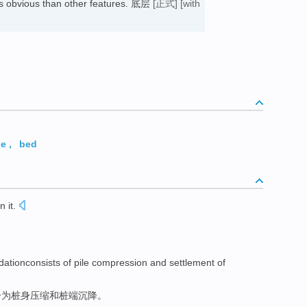
less obvious than other features. 底层
[正式]
[with
se
,
bed
n it.
dationconsists of
pile
compression
and
settlement of
分为
桩身
压缩
和
桩端沉降。