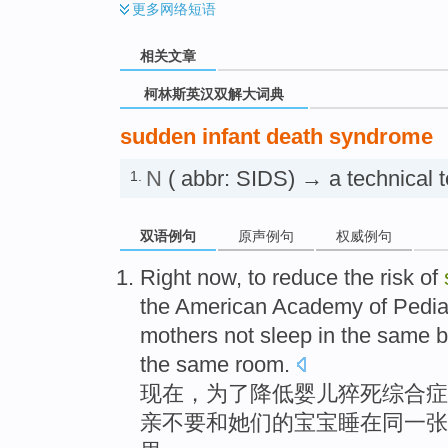
更多
网络短语
相关文章
柯林斯英汉双解大词典
sudden infant death syndrome
N
( abbr: SIDS) → a technical 
1.
双语例句
原声例句
权威例句
Right now
,
to
reduce
the
risk
of
the American
Academy of
Pedia
mothers
not
sleep
in
the
same
b
the
same
room
.
现在
，
为了
降低
婴儿
猝死
综合症
亲
不要
和
她们
的
宝宝
睡
在
同
一张