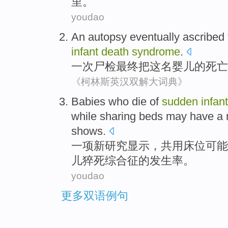
里
。
youdao
An
autopsy
eventually
ascribed
infant
death
syndrome
.
一次
尸检
最终
把
这
名
婴儿
的
死亡
《柯林斯英汉双解大词典》
Babies
who die
of
sudden
infant
while
sharing
beds
may have
a r
shows
.
一
项
新
研究
显示
，
共用
床位
可能
儿猝死
综合征
的
发生率。
youdao
更多双语例句