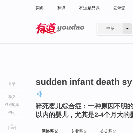
词典
翻译
有道精品课
云笔记
中英
有道 - 网易旗下搜索
sudden infant death s
目录
释义
猝死婴儿综合症：一种原因不明的
权威词典
例句
以内的婴儿，尤其是2-4个月大的
网络释义
专业释义
英英释义