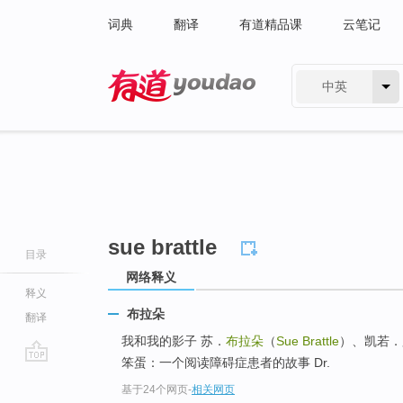
词典
翻译
有道精品课
云笔记
中英
有道 - 网易旗下搜索
sue brattle
目录
网络释义
释义
布拉朵
翻译
我和我的影子 苏．
布拉朵
（
Sue Brattle
）、凯若．麦奇
笨蛋：一个阅读障碍症患者的故事 Dr.
go
基于24个网页
-
相关网页
top