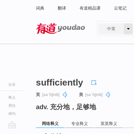
词典
翻译
有道精品课
云笔记
中英
有道 - 网易旗下搜索
sufficiently
目录
英
[səˈfɪʃntli]
美
[səˈfɪʃntli]
释义
adv. 充分地，足够地
用法
例句
网络释义
专业释义
英英释义
go