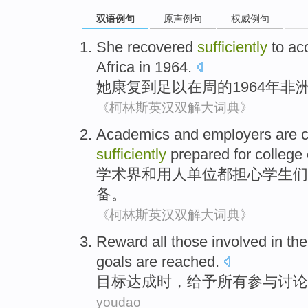
双语例句
原声例句
权威例句
She
recovered
sufficiently
to
ac
Africa
in 1964.
她
康复
到
足以
在
周
的1964年
非
《柯林斯英汉双解大词典》
Academics
and
employers
are
sufficiently
prepared
for
college
学术界
和
用人单位
都
担心
学生
们
备
。
《柯林斯英汉双解大词典》
Reward
all
those
involved in
the
goals
are
reached
.
目标
达成
时
，给予
所有
参与
讨论
youdao