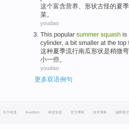
这个
富含营养、形状古怪的
夏季
菜。
youdao
This
popular
summer
squash
is
cylinder
, a
bit
smaller
at the top
这种
夏季
流行
南瓜形状
是
稍微
弯
小一些
。
youdao
更多双语例句
关于有道
Investors
有道智选
官方博客
技术博客
诚聘英