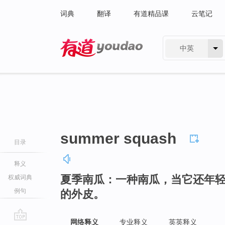
词典
翻译
有道精品课
云笔记
中英
有道 - 网易旗下搜索
summer squash
目录
释义
夏季南瓜：一种南瓜，当它还年
权威词典
例句
的外皮。
网络释义
专业释义
英英释义