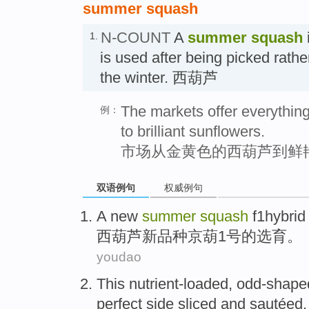
summer squash
N-COUNT
A
summer squash
1.
is used after being picked rathe
the winter. 西葫芦
The markets offer everythi
例：
to brilliant sunflowers.
市场从金黄色的西葫芦到鲜
双语例句
权威例句
A new
summer
squash
f1hybrid 
西葫芦
新品种京
葫
1
号
的选育。
youdao
This
nutrient-loaded
, odd-shap
perfect
side
sliced
and sautéed.