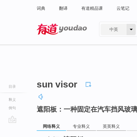
词典
翻译
有道精品课
云笔记
中英
有道 - 网易旗下搜索
sun visor
目录
释义
遮阳板：一种固定在汽车挡风玻
例句
网络释义
专业释义
英英释义
go
top