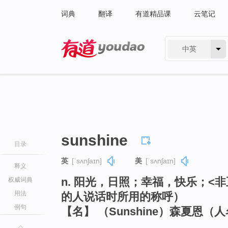
词典
翻译
有道精品课
云笔记
中英
有道 - 网易旗下搜索
sunshine
目录
英
[ˈsʌnʃaɪn]
美
[ˈsʌnʃaɪn]
释义
n. 阳光，日照；幸福，快乐；<
权威词典
用法
的人说话时所用的称呼）
例句
【名】 （Sunshine）森夏恩（