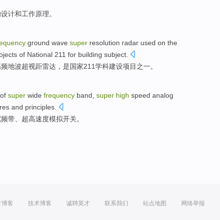
的
设计
和
工作
原理
。
requency
ground
wave
super
resolution radar
used
on
the
ojects
of
National
211 for
building
subject
.
高频
地波
超
视距雷达，
是
国家
211
学科
建设
项目
之一
。
of
super
wide
frequency
band
,
super
high
speed
analog
ures
and
principles.
宽频带
、
超高
速度
模拟
开关
。
方博客
技术博客
诚聘英才
联系我们
站点地图
网络举报