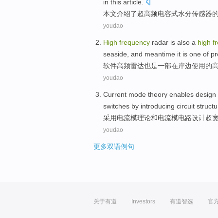
in this article
.
本文
介绍了
超高频电容式水分
传感器
youdao
High
frequency
radar
is also
a
high
f
seaside
, and meantime it
is
one
of
pr
软件
高频
雷达
也是
一部
在
岸边
使用
的
youdao
Current
mode
theory
enables
design
switches
by
introducing
circuit
struct
采用
电流
模
理论
和
电流模
电路
设计
超
youdao
更多双语例句
关于有道
Investors
有道智选
官