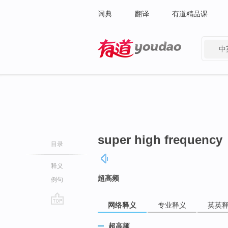
词典
翻译
有道精品课
中
有道 - 网易旗下搜索
super high frequency
目录
释义
超高频
例句
网络释义
专业释义
英英
go
top
超高频