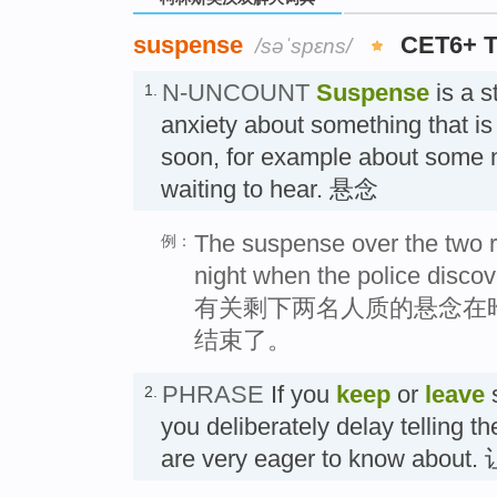
suspense
CET6+ 
/səˈspɛns/
N-UNCOUNT
Suspense
is a s
1.
anxiety about something that is
soon, for example about some 
waiting to hear. 悬念
The suspense over the two 
例：
night when the police discov
有关剩下两名人质的悬念在
结束了。
PHRASE
If you
keep
or
leave
2.
you deliberately delay telling 
are very eager to know ab