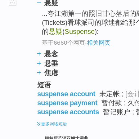
悬疑
go
...夸江湖第一的照旧甘心落后
top
(Tickets)看球派司的球迷都给
的
悬疑
(
Suspense
):
基于6660个网页
-
相关网页
悬念
悬垂
焦虑
短语
suspense account
未定帐 ;
[会计
suspense payment
暂付款 ; 久
suspense accounts
暂记账户 ;
更多
网络短语
柯林斯英汉双解大词典