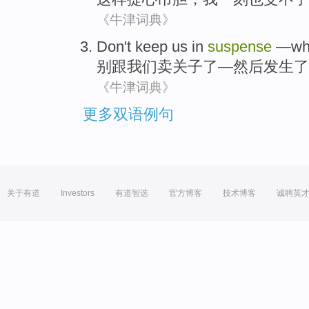
《牛津词典》
Don't
keep
us
in
suspense
—
wh
别
跟
我们卖关子
了—
然后
发生
了
《牛津词典》
更多双语例句
关于有道
Investors
有道智选
官方博客
技术博客
诚聘英