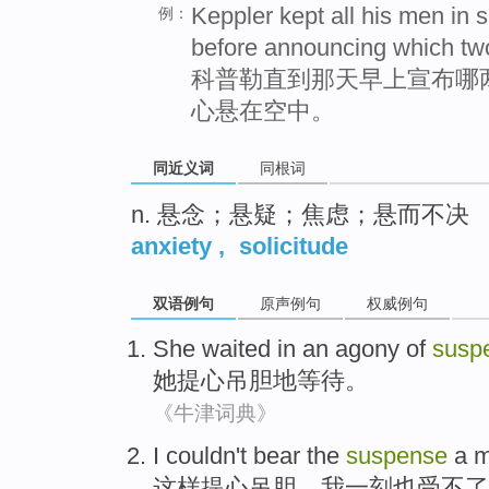
Keppler kept all his men in 
例：
before announcing which tw
科普勒直到那天早上宣布哪
心悬在空中。
同近义词
同根词
n. 悬念；悬疑；焦虑；悬而不决
anxiety
,
solicitude
双语例句
原声例句
权威例句
She
waited
in an agony of
susp
她
提心吊胆
地等待
。
《牛津词典》
I
couldn't bear
the
suspense
a
m
这样提心吊胆
，
我
一刻
也
受不了