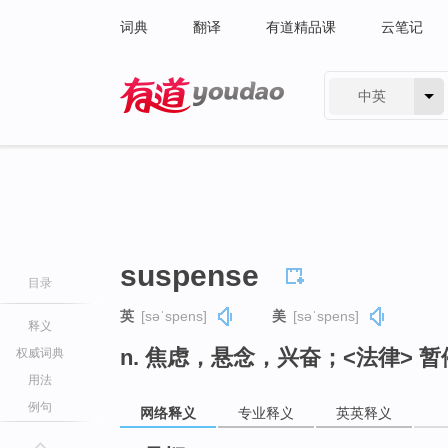
词典
翻译
有道精品课
云笔记
中英
有道 - 网易旗下搜索
suspense
目录
英
[səˈspens]
美
[səˈspens]
释义
n. 焦虑，悬念，兴奋；<法律> 
权威词典
用法
例句
网络释义
专业释义
英英释义