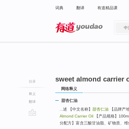
词典
翻译
有道精品课
中
有道 - 网易旗下搜索
sweet almond carrier o
目录
网络释义
释义
甜杏仁油
翻译
...述 【中文名称】
甜杏仁油
【品牌产地】
Almond Carrier Oil
【产品规格】100
go
分配方】富含三酸甘油脂、矿物质、维他命
top