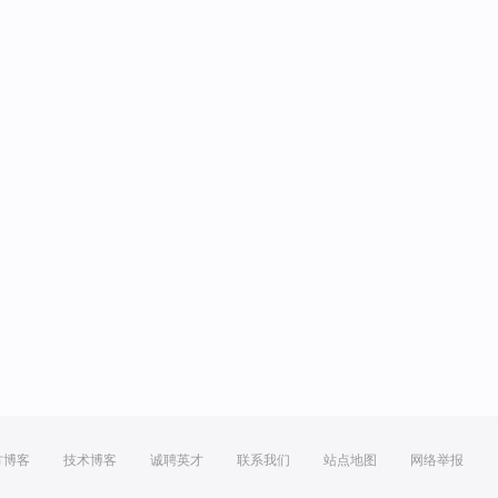
方博客
技术博客
诚聘英才
联系我们
站点地图
网络举报