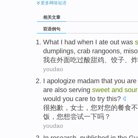
更多
网络短语
相关文章
双语例句
What
I
had
when
I
ate
out
was
dumplings
,
crab rangoons
,
miso
我
在
外面
吃
过
酸甜
鸡
、
饺子
、炸
youdao
I apologize
madam
that
you
are
are also
serving
sweet
and
sour
would
you care
to try
this?
很
抱歉
，
女士
，
您
对
您
的
餐食
不
饭
，您
想
尝试
一下吗？
youdao
In
research
, published
in the
Gu