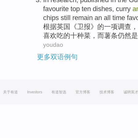
favourite
top
ten
dishes
,
curry
a
chips
still remain
an
all time
fav
根据英国《
卫报
》
的
一项
调查
，
喜欢吃的
十
种菜
，
而
薯条
仍然
是
youdao
更多双语例句
关于有道
Investors
有道智选
官方博客
技术博客
诚聘英