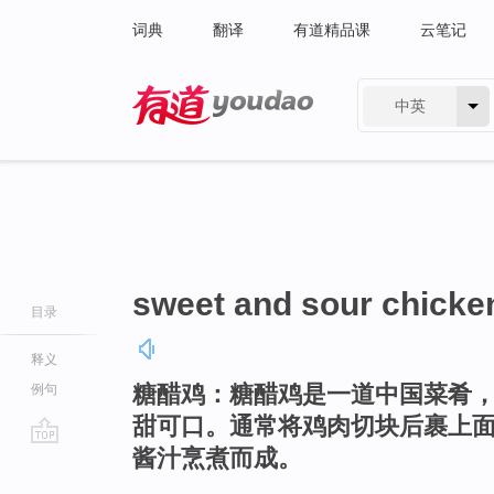
词典
翻译
有道精品课
云笔记
中英
有道 - 网易旗下搜索
sweet and sour chicke
目录
释义
糖醋鸡：糖醋鸡是一道中国菜肴
例句
甜可口。通常将鸡肉切块后裹上
酱汁烹煮而成。
go
top