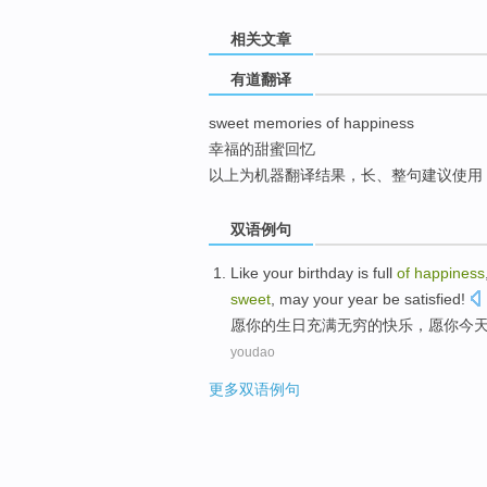
top
相关文章
有道翻译
sweet memories of happiness
幸福的甜蜜回忆
以上为机器翻译结果，长、整句建议使用
双语例句
Like
your
birthday
is full
of
happiness
sweet
,
may
your
year
be satisfied
!
愿
你
的
生日
充满
无穷的
快乐，愿
你
今
youdao
更多双语例句