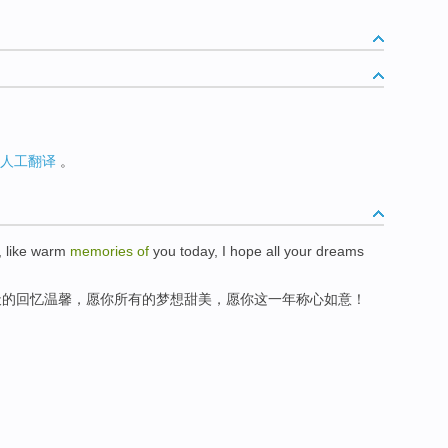
人工翻译
。
,
like
warm
memories
of
you
today
, I
hope
all
your
dreams
天
的
回忆
温馨
，
愿
你
所有
的
梦想
甜美
，
愿
你这
一年
称心如意！