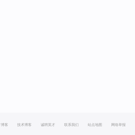
方博客
技术博客
诚聘英才
联系我们
站点地图
网络举报