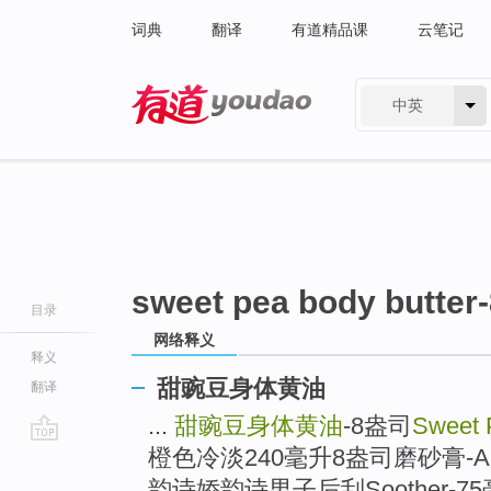
词典
翻译
有道精品课
云笔记
中英
有道 - 网易旗下搜索
sweet pea body butter
目录
网络释义
释义
甜豌豆身体黄油
翻译
...
甜豌豆身体黄油
-8盎司
Sweet 
橙色冷淡240毫升8盎司磨砂膏-A-咚尸体
go
top
韵诗娇韵诗男子后刮Soother-75毫升2.