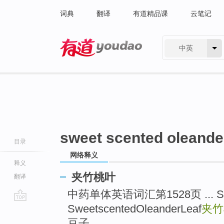
词典
翻译
有道精品课
云笔记
中英
有道 - 网易旗下搜索
sweet scented oleander
目录
网络释义
释义
夹竹桃叶
翻译
中药单体英语词汇第1528页 ... Sw
SweetscentedOleanderLeaf
夹竹
go
top
豆子 ...