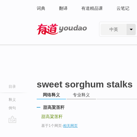
词典
翻译
有道精品课
云笔记
中英
有道 - 网易旗下搜索
sweet sorghum stalks
目录
网络释义
专业释义
释义
甜高粱茎秆
例句
甜高粱茎秆
基于1个网页
-
相关网页
go
top