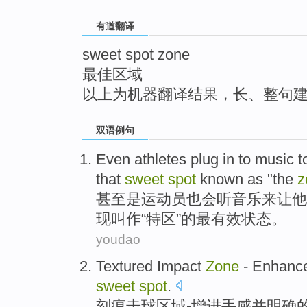
top
有道翻译
sweet spot zone
最佳区域
以上为机器翻译结果，长、整句
双语例句
Even
athletes plug
in
to music
t
that
sweet
spot
known as "
the
z
甚至是
运动员
也会
听
音乐
来
让
他
现
叫作“特区”的最有效状态。
youdao
Textured
Impact
Zone
-
Enhanc
sweet
spot
.
刻痕
击球
区域
-
增进
手感
并
明确