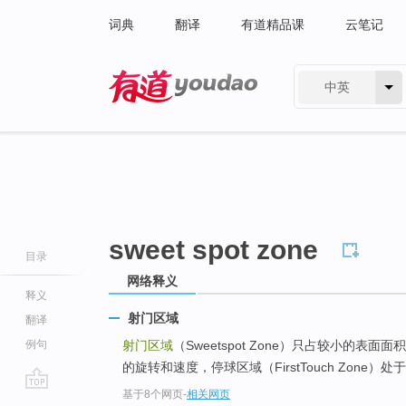
词典
翻译
有道精品课
云笔记
中英
有道 - 网易旗下搜索
sweet spot zone
目录
网络释义
释义
射门区域
翻译
例句
射门区域
（Sweetspot Zone）只占较小的
的旋转和速度，停球区域（FirstTouch Zone）处
基于8个网页
-
相关网页
go