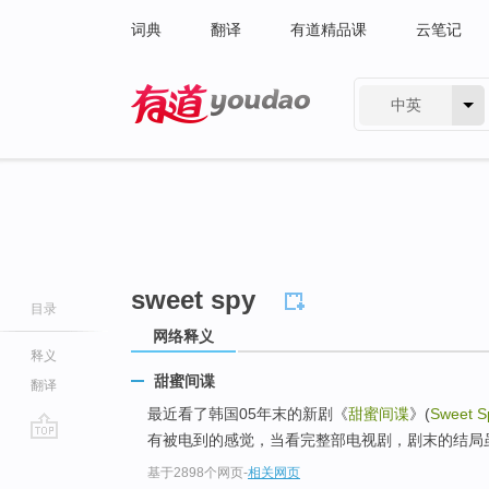
词典
翻译
有道精品课
云笔记
中英
有道 - 网易旗下搜索
sweet spy
目录
网络释义
释义
甜蜜间谍
翻译
最近看了韩国05年末的新剧《
甜蜜间谍
》(
Sweet S
有被电到的感觉，当看完整部电视剧，剧末的结局虽
go
基于2898个网页
-
相关网页
top