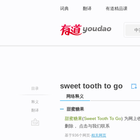
词典
翻译
有道精品课
中
有道 - 网易旗下搜索
sweet tooth to go
目录
网络释义
释义
甜蜜糖果
翻译
甜蜜糖果
(
Sweet Tooth To Go
) 为网
删除， 点击与我们联系
go
基于936个网页
-
相关网页
top