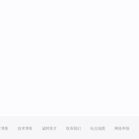
方博客
技术博客
诚聘英才
联系我们
站点地图
网络举报