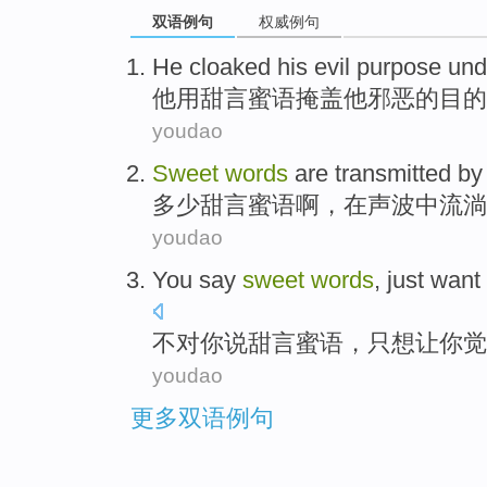
双语例句
权威例句
He cloaked
his
evil
purpose
und
他用
甜言蜜语掩盖
他
邪恶
的目的
youdao
Sweet
words
are
transmitted b
多少
甜言蜜语
啊，
在
声波
中流淌
youdao
You
say
sweet
words
,
just want 
不对
你
说
甜言蜜语
，
只想
让
你
觉
youdao
更多双语例句