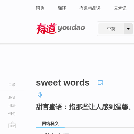
词典
翻译
有道精品课
云笔记
中英
有道 - 网易旗下搜索
sweet words
目录
释义
甜言蜜语：指那些让人感到温馨
用法
例句
网络释义
go