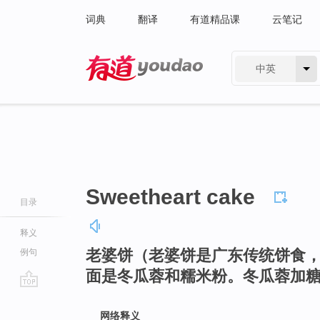
词典
翻译
有道精品课
云笔记
中英
有道 - 网易旗下搜索
Sweetheart cake
目录
释义
老婆饼（老婆饼是广东传统饼食
例句
面是冬瓜蓉和糯米粉。冬瓜蓉加
go
top
网络释义