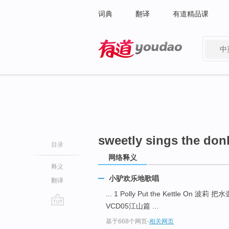
词典
翻译
有道精品课
中
有道 - 网易旗下搜索
sweetly sings the don
目录
网络释义
释义
小驴欢乐地歌唱
翻译
... 1 Polly Put the Kettle On 波
VCD05江山篇 ...
go
基于668个网页
-
相关网页
top