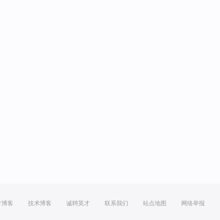
方博客
技术博客
诚聘英才
联系我们
站点地图
网络举报