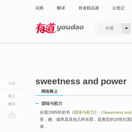
词典
翻译
有道精品课
云笔记
中英
有道 - 网易旗下搜索
sweetness and power
目录
网络释义
释义
甜味与权力
翻译
在我1985年的书《
甜味与权力
》（
Sweetness and
茶，糖、烟草及其他几样东西，是典型的18世纪
go
体...
top