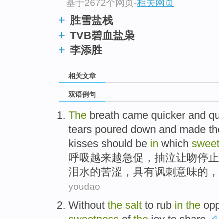
基于2672个网页
-
相关网页
胜雪盐栈
TVB碧血盐枭
李添胜
相关文章
双语例句
The
breath
came
quicker
and qu
tears poured down
and
made
t
kisses
should be
in
which
swee
呼吸
越来越急促
，
抽泣让
吻
停止
泪水
的苦涩
，具有讽刺意味的，
youdao
Without
the
salt
to rub
in
the
op