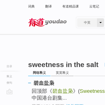
词典
翻译
有道精品课
云笔记
中英
有道 - 网易旗下搜索
sweetness in the salt
目录
网络释义
英英释义
释义
碧血盐枭
例句
回顶部《
碧血盐枭
》(
Sweetness 
中国港台剧集...
go
top