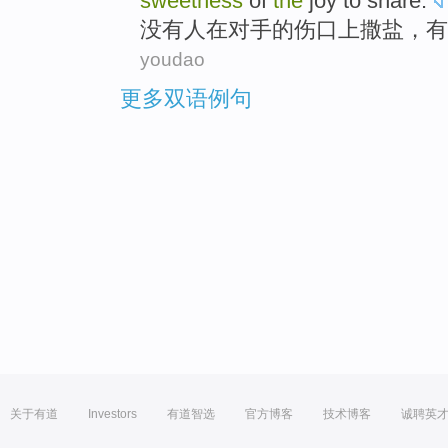
sweetness
of
the
joy
to
share
.
没有
人
在
对手
的
伤口
上
撒盐
，有
youdao
更多双语例句
关于有道
Investors
有道智选
官方博客
技术博客
诚聘英