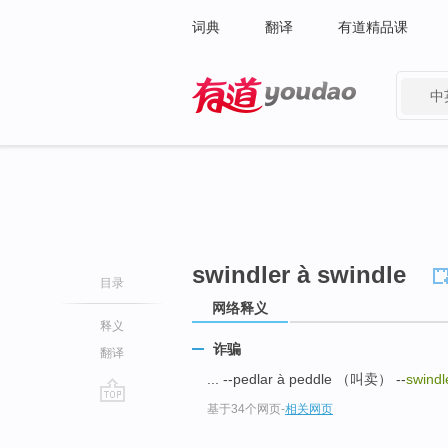
词典
翻译
有道精品课
中
有道 - 网易旗下搜索
swindler à swindle
目录
网络释义
释义
诈骗
翻译
... --pedlar à peddle （叫卖） --
swindl
基于34个网页
-
相关网页
go
top