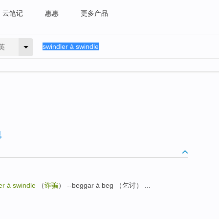
云笔记
惠惠
更多产品
英
er à swindle
（
诈骗
） --beggar à beg （乞讨） ...