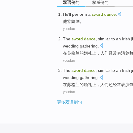
双语例句
权威例句
He
'll
perform a
sword
dance
.
他
将
舞剑
。
youdao
The
sword
dance
,
similar
to an
Irish
j
wedding
gathering.
在
苏格兰
的
婚礼上
，人们
经常
表演
剑
youdao
The
sword
dance
,
similar
to an
Irish
j
wedding
gathering
.
在
苏格兰
的
婚礼上
，人们还
经常
表演
youdao
更多双语例句