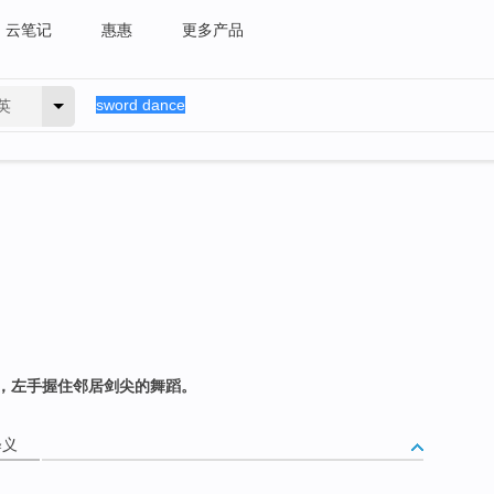
云笔记
惠惠
更多产品
英
，左手握住邻居剑尖的舞蹈。
释义