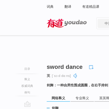
词典
翻译
有道精品课
中
有道 - 网易旗下搜索
sword dance
目录
英
[ˈsɔːd dɑːns]
释义
剑舞：一种由男性围成圆圈，在右手持剑
权威词典
例句
网络释义
专业释义
英英
剑舞