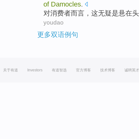
of
Damocles
.
对
消费者而言
，
这
无疑
是
悬
在
头
youdao
更多双语例句
关于有道
Investors
有道智选
官方博客
技术博客
诚聘英