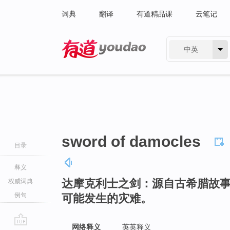
词典
翻译
有道精品课
云笔记
中英
有道 - 网易旗下搜索
sword of damocles
目录
释义
达摩克利士之剑：源自古希腊故
权威词典
例句
可能发生的灾难。
网络释义
英英释义