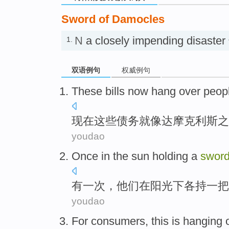
Sword of Damocles
N
a closely impending disa
1.
双语例句
权威例句
These
bills
now
hang
over
peop
现在
这些
债务
就
像
达摩
克利斯之
youdao
Once
in
the
sun
holding
a
swor
有一次
，他们
在
阳光
下
各
持
一
把
youdao
For
consumers
,
this
is
hanging