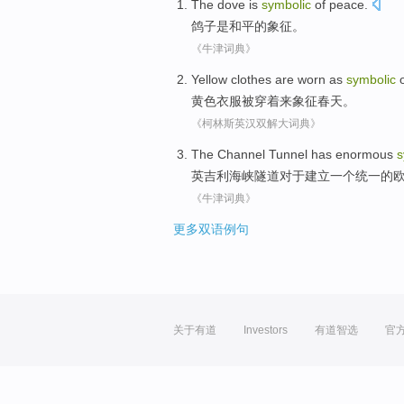
The dove
is
symbolic
of
peace
.
鸽子
是
和平
的
象征
。
《牛津词典》
Yellow
clothes
are
worn
as
symbolic
o
黄色
衣服
被
穿着
来
象征
春天。
《柯林斯英汉双解大词典》
The Channel
Tunnel
has enormous
s
英
吉利海峡
隧道
对于
建立
一个
统一
的
《牛津词典》
更多双语例句
关于有道
Investors
有道智选
官