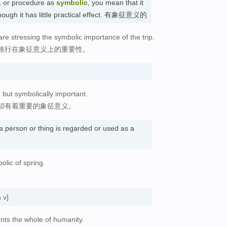
n, or procedure as
symbolic
, you mean that it
hough it has little practical effect. 有象征意义的
 are stressing the symbolic importance of the trip.
旅行在象征意义上的重要性。
 but symbolically important.
却有着重要的象征意义。
a person or thing is regarded or used as a
olic of spring.
 v]
ents the whole of humanity.