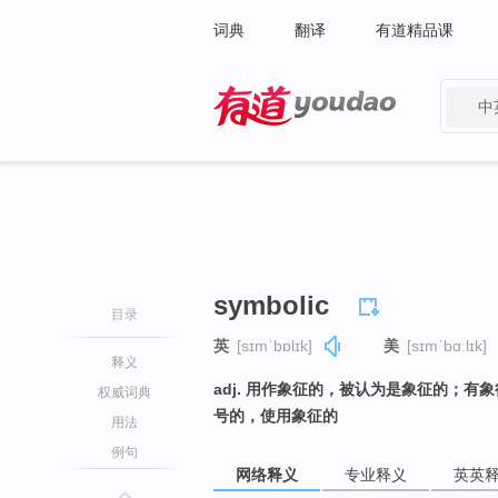
词典
翻译
有道精品课
中
有道 - 网易旗下搜索
symbolic
目录
英
[sɪmˈbɒlɪk]
美
[sɪmˈbɑːlɪk]
释义
adj. 用作象征的，被认为是象征的；
权威词典
号的，使用象征的
用法
例句
网络释义
专业释义
英英