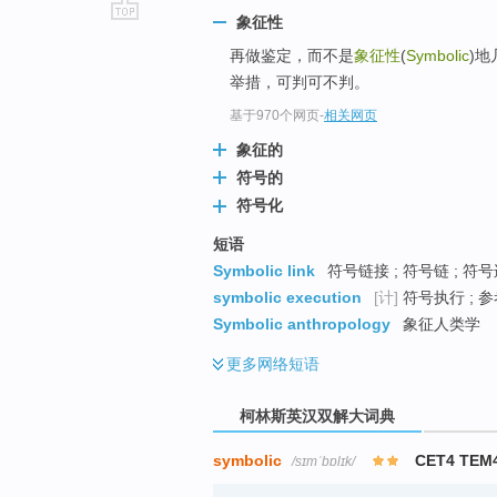
象征性
go
再做鉴定，而不是
象征性
(
Symbolic
)地
top
举措，可判可不判。
基于970个网页
-
相关网页
象征的
符号的
符号化
短语
Symbolic link
符号链接 ; 符号链 ; 符
symbolic execution
[计]
符号执行 ; 
Symbolic anthropology
象征人类学
更多
网络短语
柯林斯英汉双解大词典
symbolic
CET4 TEM
/sɪmˈbɒlɪk/