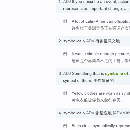
1.
ADJ
If you describe an event, actio
represents an important change, alt
例：
A lot of Latin-American officials
许多拉丁美洲官员正在强调这次
2.
symbolically
ADV
有象征意义地
例：
It was a simple enough gesture,
这虽是个再简单不过的手势，但
3.
ADJ
Something that is
symbolic of
symbol of them. 用作象征的
例：
Yellow clothes are worn as symb
黄色衣服被穿着来象征春天。
4.
symbolically
ADV
象征性地
[ADV with
例：
Each circle symbolically repres