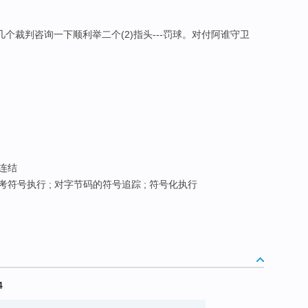
几个裁判咨询一下顺利举二个(2)指头---罚球。对付阿谁守卫
号连结
参考符号执行 ; 对字节码的符号追踪 ; 符号化执行
4