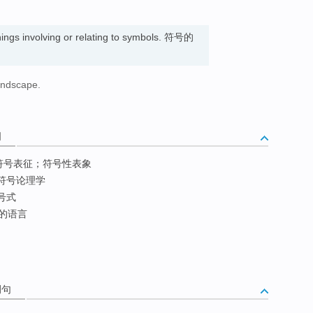
。
hings involving or relating to symbols. 符号的
landscape.
词
符号表征；符号性表象
符号论理学
号式
的语言
例句