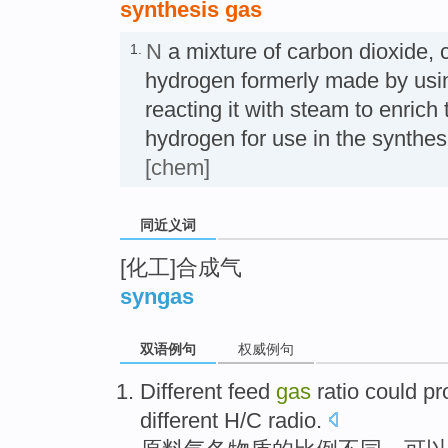
synthesis gas
N
a mixture of carbon dioxide,
1.
hydrogen formerly made by usi
reacting it with steam to enrich 
hydrogen for use in the synt
[chem]
同近义词
[化工]合成气
syngas
双语例句
权威例句
Different
feed
gas
ratio
could
pr
different H/C radio.