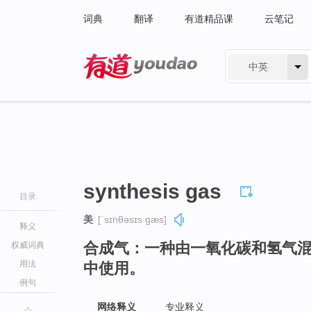
词典
翻译
有道精品课
云笔记
中英
有道 - 网易旗下搜索
synthesis gas
目录
美
[ˈsɪnθəsɪs ɡæs]
释义
合成气：一种由一氧化碳和氢气
权威词典
用法
中使用。
例句
网络释义
专业释义