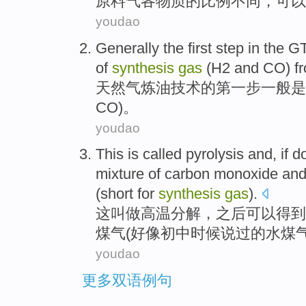
原料
气
各物质的
比例
不同
，
可以
youdao
Generally
the first
step
in
the
G
of
synthesis
gas
(
H2
and
CO
) f
天然气
炼油
技术
的
第
一步
一般
是
CO
)。
youdao
This
is
called
pyrolysis
and,
if
do
mixture
of
carbon monoxide
an
(short for
synthesis
gas
).
这
叫做
高温分解
，之后可以得到
煤气
(
好像
初中时候说过
的
水煤
youdao
更多双语例句