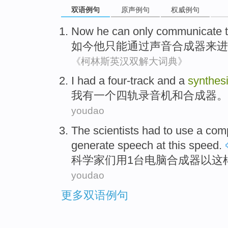
双语例句
原声例句
权威例句
Now
he
can only
communicate
如今
他
只能
通过
声音
合成器来
进
《柯林斯英汉双解大词典》
I
had
a
four-track
and
a
synthes
我
有
一个
四轨录音机
和
合成器
。
youdao
The scientists
had to
use
a
comp
generate
speech
at
this
speed
.
科学家
们
用
1台
电脑
合成器
以
这
youdao
更多双语例句