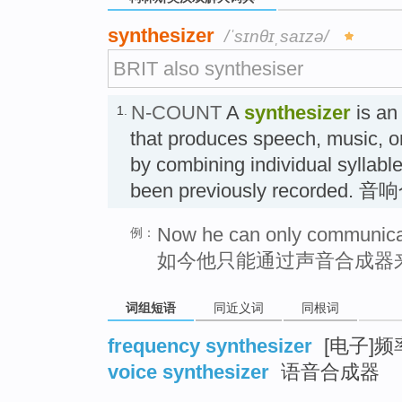
synthesizer
/ˈsɪnθɪˌsaɪzə/
BRIT also synthesiser
N-COUNT
A
synthesizer
is an
1.
that produces speech, music, or
by combining individual syllabl
been previously recorded.
Now he can only communicat
例：
如今他只能通过声音合成器
词组短语
同近义词
同根词
frequency synthesizer
[电子]
voice synthesizer
语音合成器