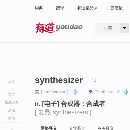
词典
翻译
有道精品课
云笔记
中英
有道 - 网易旗下搜索
synthesizer
目录
英
[ˈsɪnθəsaɪzə(r)]
美
[ˈsɪnθəsaɪzər]
释义
n. [电子] 合成器；合成者
权威词典
用法
[ 复数 synthesizers ]
例句
网络释义
专业释义
英英释义