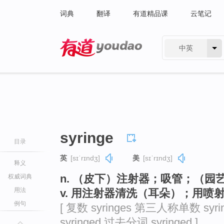
词典
翻译
有道精品课
云笔记
中英
有道 - 网易旗下搜索
syringe
目录
英
[sɪˈrɪndʒ]
美
[sɪˈrɪndʒ]
释义
n. （皮下）注射器；吸管；（园
权威词典
用法
v. 用注射器清洗（耳朵）；用
例句
[ 复数 syringes 第三人称单数 syri
syringed 过去分词 syringed ]