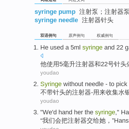
syringe pump
注射泵；注射器
syringe needle
注射器针头
双语例句
原声例句
权威例句
He
used
a
5
ml
syringe
and
22
g
他
使用
5
毫升
注射器
和
22
号针头
youdao
Syringe
without
needle
-
to pick
不
带针头
的
注射器
-
用来
收集水
youdao
"
We
'd
hand
her
the
syringe
,"
Ha
“
我们
会
把
注射器交给
她
，”
Hans