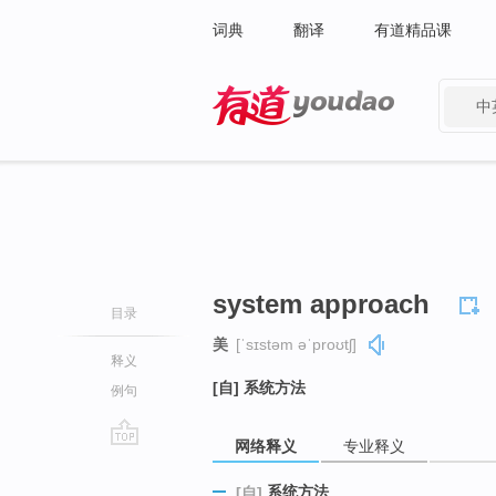
词典
翻译
有道精品课
中
有道 - 网易旗下搜索
system approach
目录
美
[ˈsɪstəm əˈproʊtʃ]
释义
[自] 系统方法
例句
网络释义
专业释义
go
top
系统方法
[自]