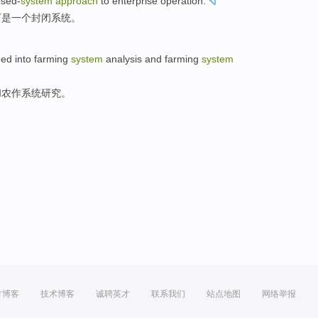
osed-
system
approach
to
enterprise
operation
.
可是
一个
封闭
系统。
ded
into
farming
system
analysis
and
farming
system
和
农作系统研究。
方博客
技术博客
诚聘英才
联系我们
站点地图
网络举报