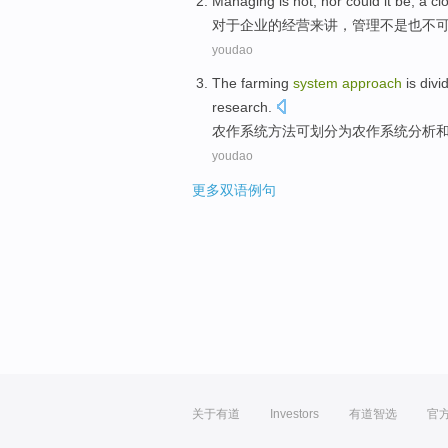
Managing
is not
,
nor could
it be,
a
cl
对于
企业
的
经营
来讲，
管理
不是
也
不
youdao
The
farming
system
approach
is divi
research.
农作
系统
方法
可
划分为农作系统
分析
youdao
更多双语例句
关于有道
Investors
有道智选
官