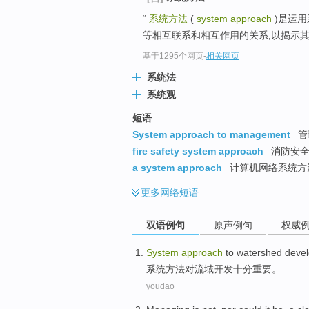
“
系统方法
(
system approach
)是运
等相互联系和相互作用的关系,以揭示
基于1295个网页
-
相关网页
系统法
系统观
短语
System approach to management
管
fire safety system approach
消防安全
a system approach
计算机网络系统方
更多
网络短语
双语例句
原声例句
权威
System
approach
to
watershed
deve
系统
方法
对
流域
开发
十分
重要
。
youdao