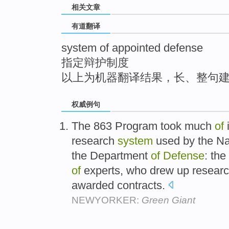
相关文章
top
有道翻译
system of appointed defense
指定辩护制度
以上为机器翻译结果，长、整句
权威例句
The 863 Program took much
of
research
system
used by the Nat
the Department
of
Defense
: th
of
experts, who drew up research 
awarded contracts.
NEWYORKER:
Green Giant