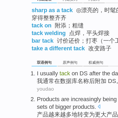
sharp as a tack
◎漂亮的，时髦的 
穿得整整齐齐
tack on
附添；粗缝
tack welding
点焊，平头焊接
bar tack
讨价还价；打枣（一个
take a different tack
改变路子
双语例句
原声例句
权威例句
I
usually
tack
on
DS
after
the
da
我
通常
在
数据库
名称
后
附加 DS
youdao
Products
are increasingly
being
sets
of
bigger
products
.
产品
越来越
多地
转变
为
更大
产品