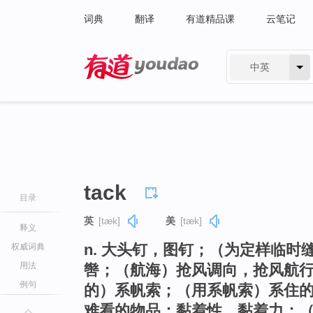
词典
翻译
有道精品课
云笔记
中英
有道 - 网易旗下搜索
tack
目录
英
[tæk]
美
[tæk]
释义
n. 大头钉，图钉；（为定样临
权威词典
用法
辔；（航海）抢风调向，抢风航
例句
的）系帆索；（用系帆索）系住
难看的物品；黏着性，黏着力；