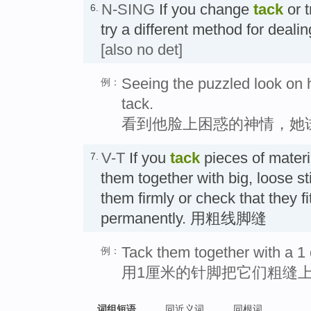
N-SING
If you change
tack
or t
6.
try a different method for deali
[also no det]
Seeing the puzzled look on hi
例：
tack.
看到他脸上困惑的神情，她
V-T
If you
tack
pieces of materi
7.
them together with big, loose st
them firmly or check that they f
permanently. 用粗线脚缝
Tack them together with a 
例：
用1厘米的针脚把它们粗缝
词组短语
同近义词
同根词