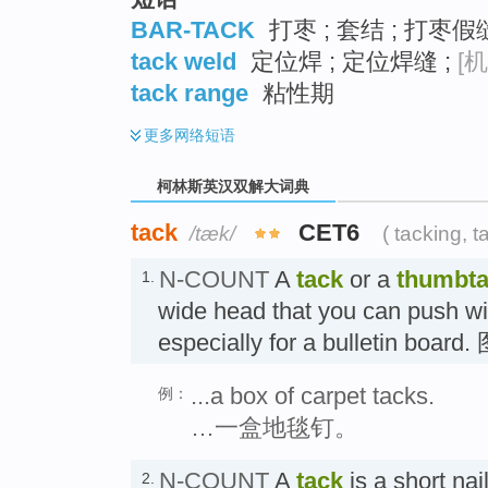
BAR-TACK
打枣 ; 套结 ; 打枣假
tack weld
定位焊 ; 定位焊缝 ;
[机
tack range
粘性期
更多
网络短语
柯林斯英汉双解大词典
tack
CET6
/tæk/
( tacking, t
N-COUNT
A
tack
or a
thumbt
1.
wide head that you can push wi
especially for a bulletin board
...a box of carpet tacks.
例：
…一盒地毯钉。
N-COUNT
A
tack
is a short nail
2.