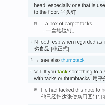
head, especially one that is use
to the floor. 平头钉
...a box of carpet tacks.
例：
…一盒地毯钉。
N
food, esp when regarded as in
3.
劣食品
[非正式]
→ see also
thumbtack
4.
V-T
If you
tack
something to a s
5.
with tacks or thumbtack
He had tacked this note to h
例：
他已经把这张便条用图钉钉