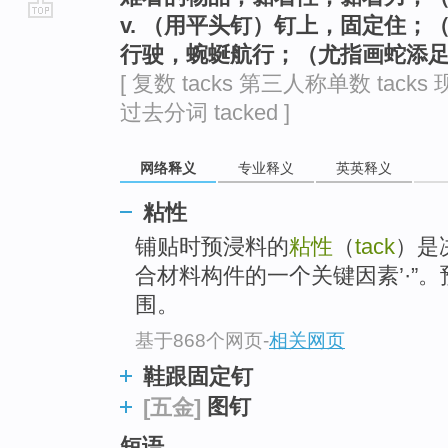
v. （用平头钉）钉上，固定住
go
行驶，蜿蜒航行；（尤指画蛇添
top
[ 复数 tacks 第三人称单数 tacks 
过去分词 tacked ]
网络释义
专业释义
英英释义
粘性
铺贴时预浸料的
粘性
（
tack
）是
合材料构件的一个关键因素’·”
围。
基于868个网页
-
相关网页
鞋跟固定钉
图钉
[五金]
短语