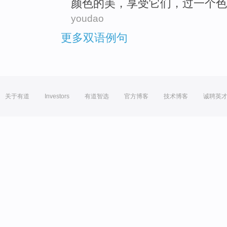
颜色
的美，
享受
它们，
过
一
个
色
youdao
更多双语例句
关于有道
Investors
有道智选
官方博客
技术博客
诚聘英