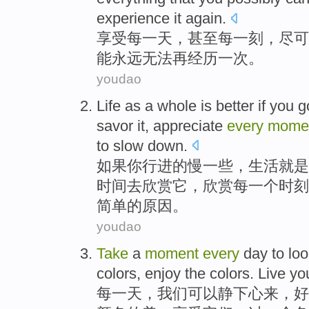
experience
it
again
.
享受
每
一天
，
甚至
每
一刻
，尽可
能
永远
无法
再
经历
一次。
youdao
Life
as a
whole
is
better
if
you
g
savor
it
,
appreciate
every
mome
to
slow
down
.
如果
你
行进
的慢一些，
生活
就是
时间
去
欣赏
它
，
欣赏
每一个
时刻
简单的原因。
youdao
Take
a
moment
every
day
to
loo
colors
,
enjoy
the
colors
.
Live
yo
每
一天
，我们可以静下心
来
，好