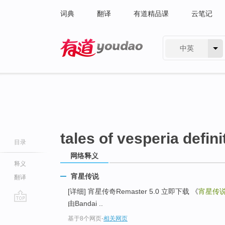
词典
翻译
有道精品课
云笔记
中英
有道 - 网易旗下搜索
tales of vesperia defini
目录
网络释义
释义
宵星传说
翻译
[详细] 宵星传奇Remaster 5.0 立即下载 《
宵星传
由Bandai ..
go
基于8个网页
-
相关网页
top