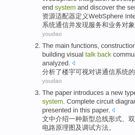
end
system
and
discover
the
se
资源
适配器
定义
WebSphere
Int
系统
通信
并
发现
服务
和
业务
对象
youdao
The
main
functions
,
constructio
building
visual
talk
back
commun
analyzed
.
分析了
楼宇
可视
对讲
通信
系统
的
youdao
The
paper
introduces
a
new typ
system
.
Complete
circuit
diagr
presented
in this paper.
文中
介绍
一种
新型
总线形式、双
电路
原理图
及
调试
方法
。