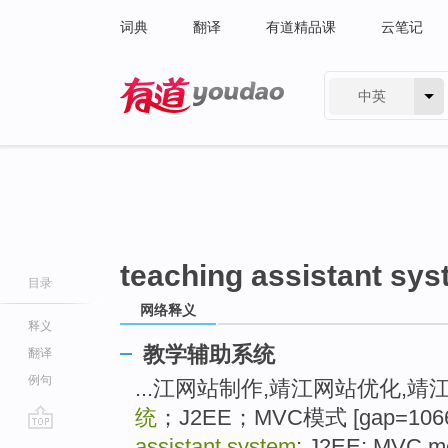
词典
翻译
有道精品课
云笔记
中英
有道 - 网易旗下搜索
teaching assistant sy
目录
网络释义
释义
教学辅助系统
翻译
例句
...江网站制作,靖江网站优化,
统
；J2EE；MVC模式 [gap=1066]
go
assistant system
; J2EE; MVC mo