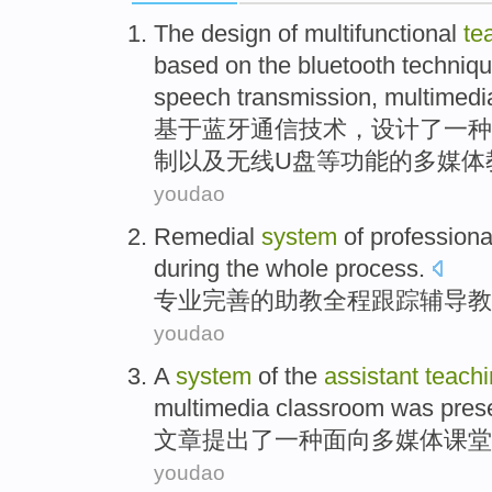
The
design
of multifunctional
te
based on
the bluetooth
techniq
speech
transmission
,
multimedi
基于
蓝牙
通信
技术
，
设计
了一
种
制
以及
无线
U盘等功能
的
多媒体
youdao
Remedial
system
of
professiona
during the
whole
process.
专业
完善
的
助教
全程
跟踪
辅导
教
youdao
A
system
of the
assistant
teach
multimedia
classroom
was pres
文章
提出
了
一种
面向
多媒体
课堂
youdao