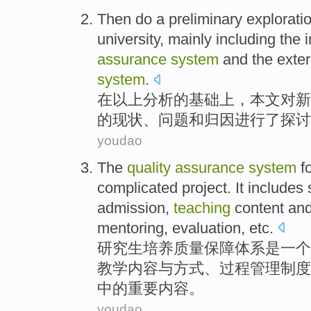
Then
do
a preliminary
explorati
university, mainly including
the
i
assurance
system
and
the
exter
system
.
在以上分析
的
基础上，本文
对
新
的现状、问题
和
归因
进行
了
探讨
youdao
The
quality
assurance
system
f
complicated
project
.
It
includes
admission
,
teaching
content
an
mentoring
,
evaluation
,
etc
.
研究生
培养
质量
保障
体系
是
一个
教学
内容
与
方式
、过程
管理
制度
中
的
重要
内容
。
youdao