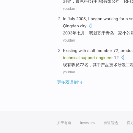
刘韬，
泰克
科技(
中国
)
有限
公司，
RF
youdao
In
July
2003,
I
began working for
a
s
Qingdao city
.
2003年
七月
，
我
就职
于青岛一家
小
的
youdao
Existing with
staff member
72,
produc
technical
support
engineer
12
.
现有
职员
72名，其中
产品
技术
研发
工
youdao
更多双语例句
关于有道
Investors
有道智选
官