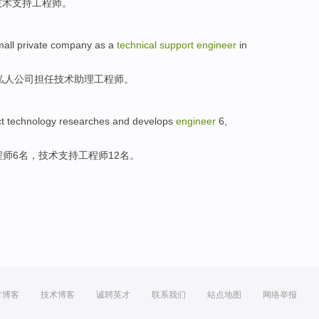
技术
支持
工程师
。
mall
private
company
as a
technical
support
engineer
in
私人
公司
担任
技术
助理
工程师。
t
technology
researches and develops
engineer
6
,
程师
6
名，
技术
支持
工程师
12
名。
方博客
技术博客
诚聘英才
联系我们
站点地图
网络举报