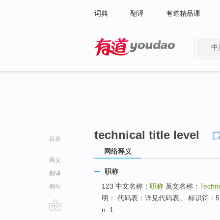
词典
翻译
有道精品课
中
有道 - 网易旗下搜索
technical title level
目录
网络释义
释义
职称
翻译
123 中文名称：
职称
英文名称：
Techni
例句
明： 代码表：详见代码表。 标识符：512
n..1
go