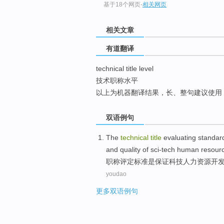
基于18个网页
-
相关网页
top
相关文章
有道翻译
technical title level
技术职称水平
以上为机器翻译结果，长、整句建议使用
双语例句
The
technical
title
evaluating
standar
and
quality
of
sci-tech
human
resour
职称
评定
标准
是
保证
科技
人力
资源
开
youdao
更多双语例句