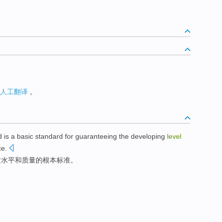
人工翻译
。
d
is
a
basic
standard
for guaranteeing
the
developing
level
ce
.
发
水平
和
质量
的
根本
标准。