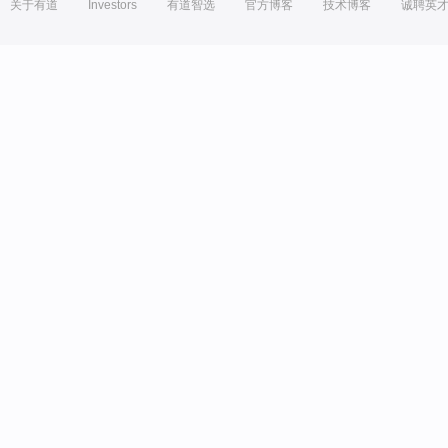
关于有道
Investors
有道智选
官方博客
技术博客
诚聘英