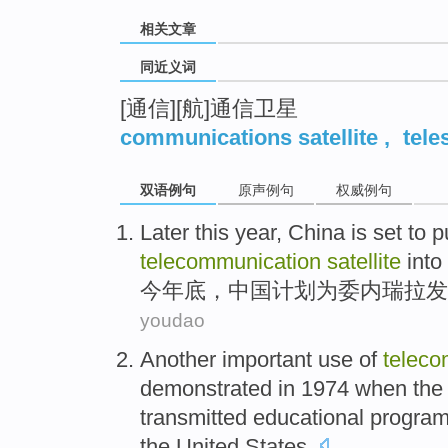
相关文章
同近义词
[通信][航]通信卫星
communications satellite
,
tele
双语例句
原声例句
权威例句
Later
this year,
China
is set to
p
telecommunication
satellite
into 
今年底
，
中国
计划
为
委内瑞拉
发
youdao
Another
important
use
of
teleco
demonstrated
in 1974 when
the
transmitted
educational
progra
the United States.