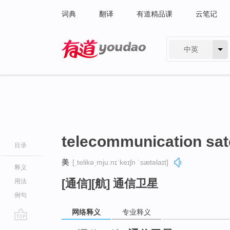
词典
翻译
有道精品课
云笔记
中英
有道 - 网易旗下搜索
telecommunication sate
目录
美
[ˌtelikəˌmjuːnɪˈkeɪʃn ˈsætəlaɪt]
释义
[通信][航] 通信卫星
用法
例句
网络释义
专业释义
go