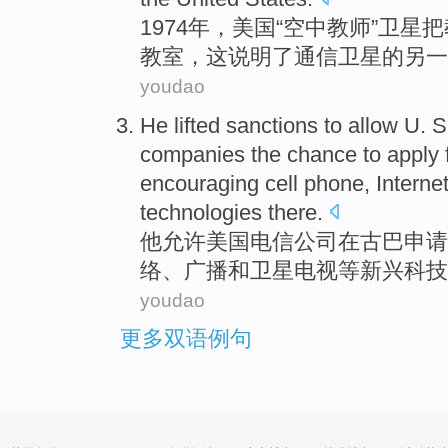
1974年，
美国
“
空中
教师
”
卫星
把
教室
，
这
说明
了
通信
卫星
的
另一
youdao
He
lifted sanctions
to allow
U. S
companies
the chance to
apply 
encouraging
cell phone
,
Interne
technologies
there.
他
允许
美国
电信
公司
在
古巴
申请
络
、
广播
和
卫星
电视
等新兴
科技
youdao
更多双语例句