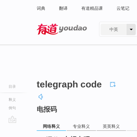
词典
翻译
有道精品课
云笔记
中英
有道 - 网易旗下搜索
telegraph code
目录
释义
电报码
例句
网络释义
专业释义
英英释义
go
top